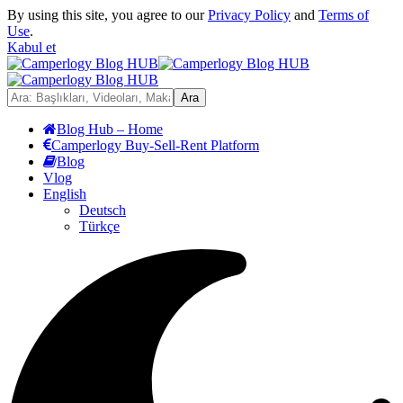
By using this site, you agree to our
Privacy Policy
and
Terms of
Use
.
Kabul et
Blog Hub – Home
Camperlogy Buy-Sell-Rent Platform
Blog
Vlog
English
Deutsch
Türkçe