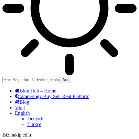
Blog Hub – Home
Camperlogy Buy-Sell-Rent Platform
Blog
Vlog
English
Deutsch
Türkçe
Bizi takip edin