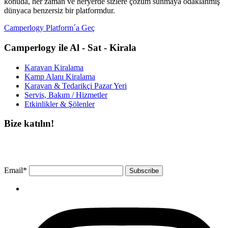
konuda, her zaman ve heryerde sizlere çözüm sunmaya odaklanmış
dünyaca benzersiz bir platformdur.
Camperlogy Platform´a Geç
Camperlogy ile Al - Sat - Kirala
Karavan Kiralama
Kamp Alanı Kiralama
Karavan & Tedarikçi Pazar Yeri
Servis, Bakım / Hizmetler
Etkinlikler & Şölenler
Bize katılın!
Bültenimize ücretsiz abone olun ve en son haberlerimizi, podcast’lerimizi vb.
asla kaçırmayın.
Email*