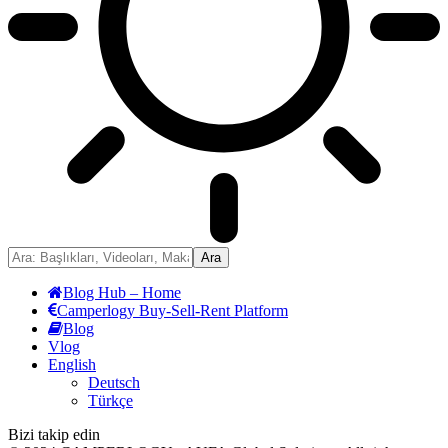
Blog Hub – Home
Camperlogy Buy-Sell-Rent Platform
Blog
Vlog
English
Deutsch
Türkçe
Bizi takip edin