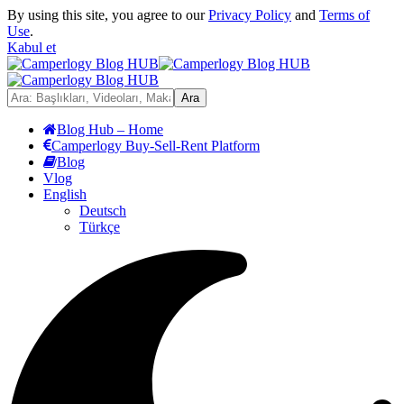
By using this site, you agree to our
Privacy Policy
and
Terms of
Use
.
Kabul et
Blog Hub – Home
Camperlogy Buy-Sell-Rent Platform
Blog
Vlog
English
Deutsch
Türkçe