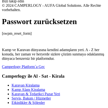
Bizi takip edin
© 2024 CAMPERLOGY - AUFA Global Solutions. Alle Rechte
vorbehalten.
Passwort zurücksetzen
[swpm_reset_form]
Kamp ve Karavan dünyasına kendini adamışların yeri. A - Z her
konuda, her zaman ve heryerde sizlere çözüm sunmaya odaklanmış
dünyaca benzersiz bir platformdur.
Camperlogy Platform´a Geç
Camperlogy ile Al - Sat - Kirala
Karavan Kiralama
Kamp Alanı Kiralama
Karavan & Tedarikçi Pazar Yeri
Servis, Bakım / Hizmetler
Etkinlikler & Şölenler