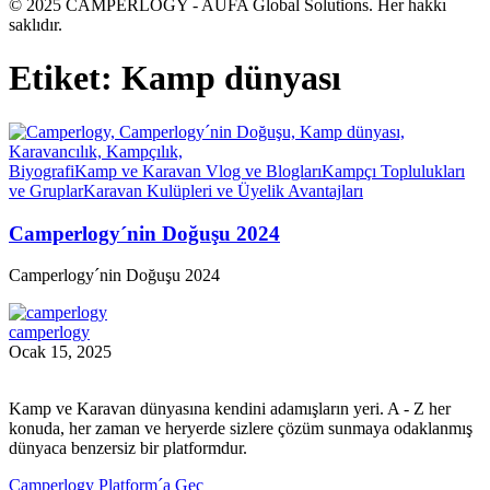
© 2025 CAMPERLOGY - AUFA Global Solutions. Her hakkı
saklıdır.
Etiket:
Kamp dünyası
Biyografi
Kamp ve Karavan Vlog ve Blogları
Kampçı Toplulukları
ve Gruplar
Karavan Kulüpleri ve Üyelik Avantajları
Camperlogy´nin Doğuşu 2024
Camperlogy´nin Doğuşu 2024
camperlogy
Ocak 15, 2025
Kamp ve Karavan dünyasına kendini adamışların yeri. A - Z her
konuda, her zaman ve heryerde sizlere çözüm sunmaya odaklanmış
dünyaca benzersiz bir platformdur.
Camperlogy Platform´a Geç