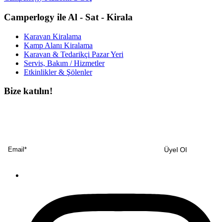
Camperlogy ile Al - Sat - Kirala
Karavan Kiralama
Kamp Alanı Kiralama
Karavan & Tedarikçi Pazar Yeri
Servis, Bakım / Hizmetler
Etkinlikler & Şölenler
Bize katılın!
Bültenimize ücretsiz abone olun ve en son haberlerimizi, podcast’lerimizi vb.
asla kaçırmayın.