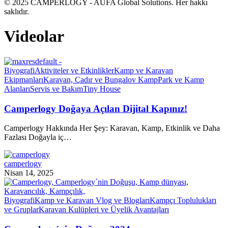
© 2025 CAMPERLOGY - AUFA Global Solutions. Her hakkı
saklıdır.
Videolar
Biyografi
Aktiviteler ve Etkinlikler
Kamp ve Karavan
Ekipmanları
Karavan, Çadır ve Bungalov Kamp
Park ve Kamp
Alanları
Servis ve Bakım
Tiny House
Camperlogy Doğaya Açılan Dijital Kapınız!
Camperlogy Hakkında Her Şey: Karavan, Kamp, Etkinlik ve Daha
Fazlası Doğayla iç…
camperlogy
Nisan 14, 2025
Biyografi
Kamp ve Karavan Vlog ve Blogları
Kampçı Toplulukları
ve Gruplar
Karavan Kulüpleri ve Üyelik Avantajları