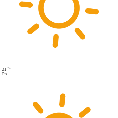
°C
31
Pts