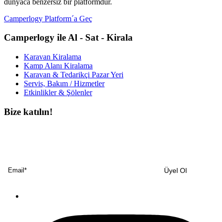
dünyaca benzersiz bir platformdur.
Camperlogy Platform´a Geç
Camperlogy ile Al - Sat - Kirala
Karavan Kiralama
Kamp Alanı Kiralama
Karavan & Tedarikçi Pazar Yeri
Servis, Bakım / Hizmetler
Etkinlikler & Şölenler
Bize katılın!
Bültenimize ücretsiz abone olun ve en son haberlerimizi, podcast’lerimizi vb.
asla kaçırmayın.