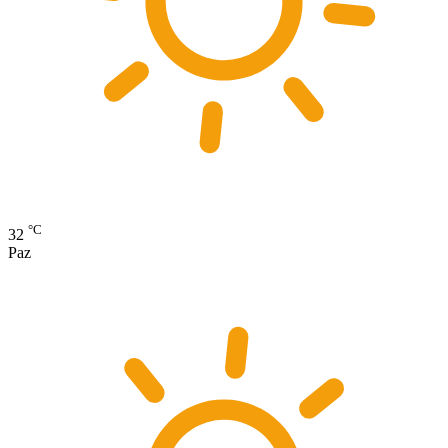
°C
32
Paz