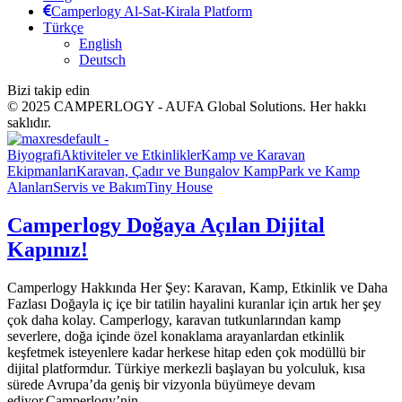
Camperlogy Al-Sat-Kirala Platform
Türkçe
English
Deutsch
Bizi takip edin
© 2025 CAMPERLOGY - AUFA Global Solutions. Her hakkı
saklıdır.
Biyografi
Aktiviteler ve Etkinlikler
Kamp ve Karavan
Ekipmanları
Karavan, Çadır ve Bungalov Kamp
Park ve Kamp
Alanları
Servis ve Bakım
Tiny House
Camperlogy Doğaya Açılan Dijital
Kapınız!
Camperlogy Hakkında Her Şey: Karavan, Kamp, Etkinlik ve Daha
Fazlası Doğayla iç içe bir tatilin hayalini kuranlar için artık her şey
çok daha kolay. Camperlogy, karavan tutkunlarından kamp
severlere, doğa içinde özel konaklama arayanlardan etkinlik
keşfetmek isteyenlere kadar herkese hitap eden çok modüllü bir
dijital platformdur. Türkiye merkezli başlayan bu yolculuk, kısa
sürede Avrupa’da geniş bir vizyonla büyümeye devam
ediyor.Camperlogy’nin…