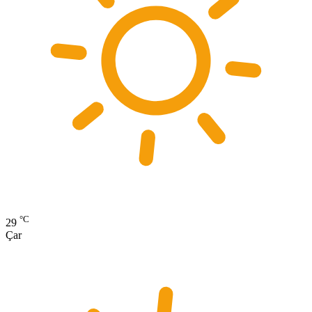
°C
29
Çar