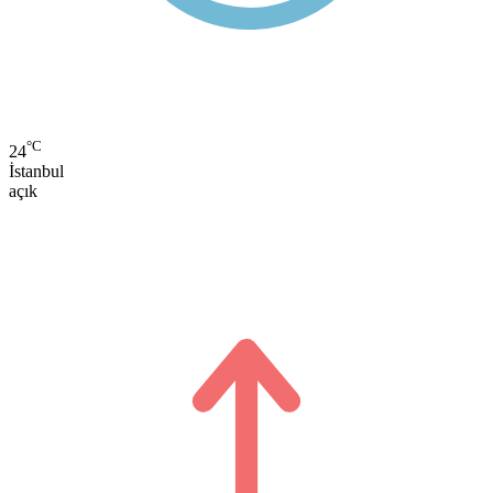
°C
24
İstanbul
açık