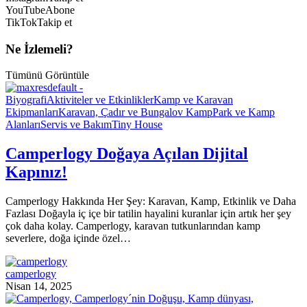
YouTube
Abone
TikTok
Takip et
Ne İzlemeli?
Tümünü Görüntüle
Biyografi
Aktiviteler ve Etkinlikler
Kamp ve Karavan
Ekipmanları
Karavan, Çadır ve Bungalov Kamp
Park ve Kamp
Alanları
Servis ve Bakım
Tiny House
Camperlogy Doğaya Açılan Dijital
Kapınız!
Camperlogy Hakkında Her Şey: Karavan, Kamp, Etkinlik ve Daha
Fazlası Doğayla iç içe bir tatilin hayalini kuranlar için artık her şey
çok daha kolay. Camperlogy, karavan tutkunlarından kamp
severlere, doğa içinde özel…
camperlogy
Nisan 14, 2025