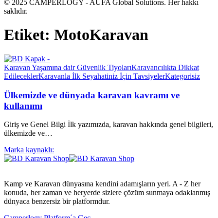
© 2025 CAMPERLOGY - AUFA Global Solutions. Her hakkı
saklıdır.
Etiket:
MotoKaravan
Karavan Yaşamına dair Güvenlik Tiyoları
Karavancılıkta Dikkat
Edilecekler
Karavanla İlk Seyahatiniz İçin Tavsiyeler
Kategorisiz
Ülkemizde ve dünyada karavan kavramı ve
kullanımı
Giriş ve Genel Bilgi İlk yazımızda, karavan hakkında genel bilgileri,
ülkemizde ve…
Marka kaynaklı:
Kamp ve Karavan dünyasına kendini adamışların yeri. A - Z her
konuda, her zaman ve heryerde sizlere çözüm sunmaya odaklanmış
dünyaca benzersiz bir platformdur.
Camperlogy Platform´a Geç