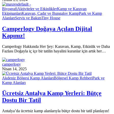
Biyografi
Aktiviteler ve Etkinlikler
Kamp ve Karavan
Ekipmanları
Karavan, Çadır ve Bungalov Kamp
Park ve Kamp
Alanları
Servis ve Bakım
Tiny House
Camperlogy Doğaya Açılan Dijital
Kapınız!
Camperlogy Hakkında Her Şey: Karavan, Kamp, Etkinlik ve Daha
Fazlası Doğayla iç içe bir tatilin hayalini kuranlar için artık her…
camperlogy
Nisan 14, 2025
Akdeniz Bölgesi Kamp Alanları
Bölgesel Kamp Rehberi
Park ve
Kamp Alanları
Ücretsiz Antalya Kamp Yerleri: Bütçe
Dostu Bir Tatil
Antalya’da ücretsiz kamp alanlarıyla bütçe dostu bir tatil planlayın!