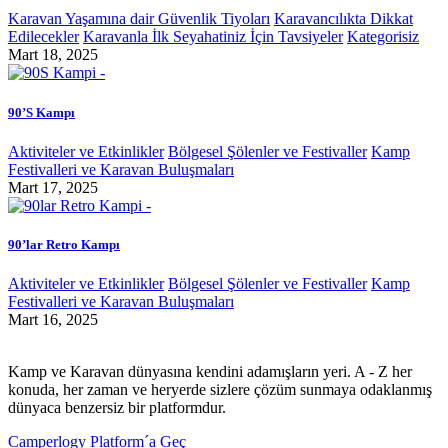
Karavan Yaşamına dair Güvenlik Tiyoları
Karavancılıkta Dikkat
Edilecekler
Karavanla İlk Seyahatiniz İçin Tavsiyeler
Kategorisiz
Mart 18, 2025
90’S Kampı
Aktiviteler ve Etkinlikler
Bölgesel Şölenler ve Festivaller
Kamp
Festivalleri ve Karavan Buluşmaları
Mart 17, 2025
90’lar Retro Kampı
Aktiviteler ve Etkinlikler
Bölgesel Şölenler ve Festivaller
Kamp
Festivalleri ve Karavan Buluşmaları
Mart 16, 2025
Kamp ve Karavan dünyasına kendini adamışların yeri. A - Z her
konuda, her zaman ve heryerde sizlere çözüm sunmaya odaklanmış
dünyaca benzersiz bir platformdur.
Camperlogy Platform´a Geç