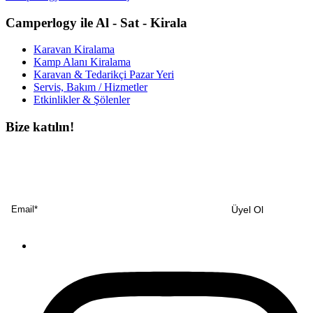
Camperlogy ile Al - Sat - Kirala
Karavan Kiralama
Kamp Alanı Kiralama
Karavan & Tedarikçi Pazar Yeri
Servis, Bakım / Hizmetler
Etkinlikler & Şölenler
Bize katılın!
Bültenimize ücretsiz abone olun ve en son haberlerimizi, podcast’lerimizi vb.
asla kaçırmayın.