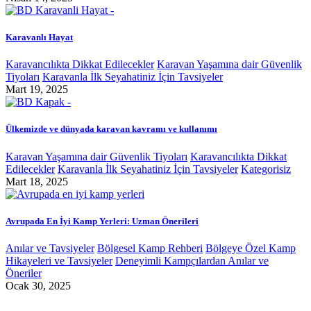
Karavanlı Hayat
Karavancılıkta Dikkat Edilecekler
Karavan Yaşamına dair Güvenlik
Tiyoları
Karavanla İlk Seyahatiniz İçin Tavsiyeler
Mart 19, 2025
Ülkemizde ve dünyada karavan kavramı ve kullanımı
Karavan Yaşamına dair Güvenlik Tiyoları
Karavancılıkta Dikkat
Edilecekler
Karavanla İlk Seyahatiniz İçin Tavsiyeler
Kategorisiz
Mart 18, 2025
Avrupada En İyi Kamp Yerleri: Uzman Önerileri
Anılar ve Tavsiyeler
Bölgesel Kamp Rehberi
Bölgeye Özel Kamp
Hikayeleri ve Tavsiyeler
Deneyimli Kampçılardan Anılar ve
Öneriler
Ocak 30, 2025