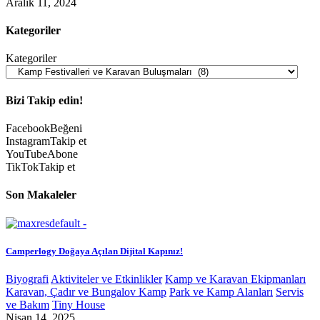
Aralık 11, 2024
Kategoriler
Kategoriler
Bizi Takip edin!
Facebook
Beğeni
Instagram
Takip et
YouTube
Abone
TikTok
Takip et
Son Makaleler
Camperlogy Doğaya Açılan Dijital Kapınız!
Biyografi
Aktiviteler ve Etkinlikler
Kamp ve Karavan Ekipmanları
Karavan, Çadır ve Bungalov Kamp
Park ve Kamp Alanları
Servis
ve Bakım
Tiny House
Nisan 14, 2025