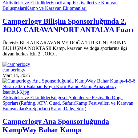
Aktiviteler ve Etkinlikler
Fuar
Kamp Festivalleri ve Karavan
Buluşmaları
Kamp ve Karavan Ekipmanları
Camperlogy Bilişim Sponsorluğunda 2.
JOJO CARAVANPORT ANTALYA Fuarı
Ücretsiz Bilet Al KARAVAN VE DOĞA TUTKUNLARININ
BULUŞMA NOKTASI! Kamp, karavan ve doğa sporlarına ilgi
duyan herkes için 2. JOJO…
camperlogy
Mart 14, 2025
Aktiviteler ve Etkinlikler
Bölgesel Şölenler ve Festivaller
Doğa
Sporları (Rafting, ATV, Quad, Safari)
Kamp Festivalleri ve Karavan
Buluşmaları
Su Sporları (Kano, Dalış, Sörf)
Camperlogy Ana Sponsorluğunda
KampWay Bahar Kampı