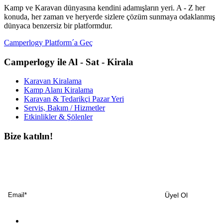
Kamp ve Karavan dünyasına kendini adamışların yeri. A - Z her
konuda, her zaman ve heryerde sizlere çözüm sunmaya odaklanmış
dünyaca benzersiz bir platformdur.
Camperlogy Platform´a Geç
Camperlogy ile Al - Sat - Kirala
Karavan Kiralama
Kamp Alanı Kiralama
Karavan & Tedarikçi Pazar Yeri
Servis, Bakım / Hizmetler
Etkinlikler & Şölenler
Bize katılın!
Bültenimize ücretsiz abone olun ve en son haberlerimizi, podcast’lerimizi vb.
asla kaçırmayın.