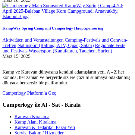
März 16, 2025
KampWay Spring Camp mit Camperlogy Hauptsponsoring
Aktivitäten und Veranstaltungen
Camping-Festivals und Caravan-
Treffen
Natursport (Rafting, ATV, Quad, Safari)
Regionale Feste
und Festivals
Wassersport (Kanufahren, Tauchen, Surfen)
März 15, 2025
Kamp ve Karavan dünyasına kendini adamışların yeri. A - Z her
konuda, her zaman ve heryerde sizlere çözüm sunmaya odaklanmış
dünyaca benzersiz bir platformdur.
Camperlogy Platform´a Geç
Camperlogy ile Al - Sat - Kirala
Karavan Kiralama
Kamp Alanı Kiralama
Karavan & Tedarikçi Pazar Yeri
Servis, Bakım / Hizmetler