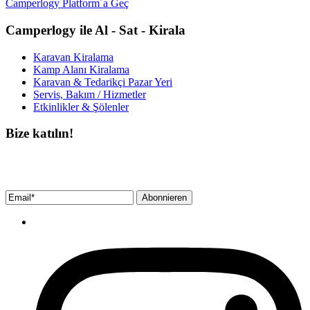
Camperlogy Platform´a Geç
Camperlogy ile Al - Sat - Kirala
Karavan Kiralama
Kamp Alanı Kiralama
Karavan & Tedarikçi Pazar Yeri
Servis, Bakım / Hizmetler
Etkinlikler & Şölenler
Bize katılın!
Bültenimize ücretsiz abone olun ve en son haberlerimizi, podcast’lerimizi vb.
asla kaçırmayın.