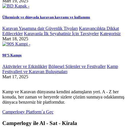
Mart 19, 2025
Ülkemizde ve dünyada karavan kavramı ve kullanımı
Karavan Yaşamına dair Güvenlik Tiyoları
Karavancılıkta Dikkat
Edilecekler
Karavanla İlk Seyahatiniz İçin Tavsiyeler
Kategorisiz
Mart 18, 2025
90’S Kampı
Aktiviteler ve Etkinlikler
Bölgesel Şölenler ve Festivaller
Kamp
Festivalleri ve Karavan Buluşmaları
Mart 17, 2025
Kamp ve Karavan dünyasına kendini adamışların yeri. A - Z her
konuda, her zaman ve heryerde sizlere çözüm sunmaya odaklanmış
dünyaca benzersiz bir platformdur.
Camperlogy Platform´a Geç
Camperlogy ile Al - Sat - Kirala