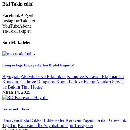
Bizi Takip edin!
Facebook
Beğeni
Instagram
Takip et
YouTube
Abone
TikTok
Takip et
Son Makaleler
Camperlogy Doğaya Açılan Dijital Kapınız!
Biyografi
Aktiviteler ve Etkinlikler
Kamp ve Karavan Ekipmanları
Karavan, Çadır ve Bungalov Kamp
Park ve Kamp Alanları
Servis
ve Bakım
Tiny House
Nisan 14, 2025
Karavanlı Hayat
Karavancılıkta Dikkat Edilecekler
Karavan Yaşamına dair Güvenlik
Tiyoları
Karavanla İlk Seyahatiniz İçin Tavsiyeler