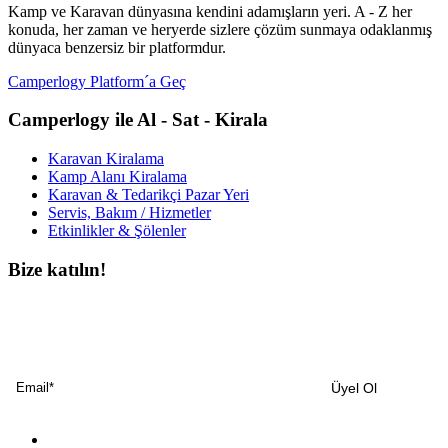
Kamp ve Karavan dünyasına kendini adamışların yeri. A - Z her
konuda, her zaman ve heryerde sizlere çözüm sunmaya odaklanmış
dünyaca benzersiz bir platformdur.
Camperlogy Platform´a Geç
Camperlogy ile Al - Sat - Kirala
Karavan Kiralama
Kamp Alanı Kiralama
Karavan & Tedarikçi Pazar Yeri
Servis, Bakım / Hizmetler
Etkinlikler & Şölenler
Bize katılın!
Bültenimize ücretsiz abone olun ve en son haberlerimizi, podcast’lerimizi vb.
asla kaçırmayın.