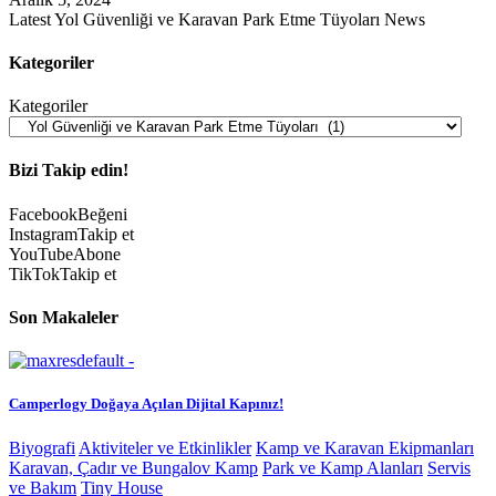
Latest Yol Güvenliği ve Karavan Park Etme Tüyoları News
Kategoriler
Kategoriler
Bizi Takip edin!
Facebook
Beğeni
Instagram
Takip et
YouTube
Abone
TikTok
Takip et
Son Makaleler
Camperlogy Doğaya Açılan Dijital Kapınız!
Biyografi
Aktiviteler ve Etkinlikler
Kamp ve Karavan Ekipmanları
Karavan, Çadır ve Bungalov Kamp
Park ve Kamp Alanları
Servis
ve Bakım
Tiny House