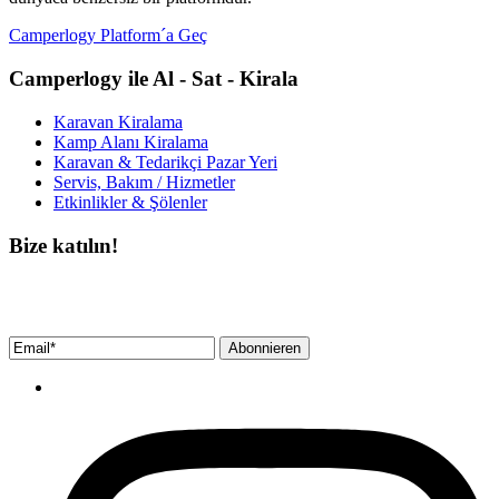
Camperlogy Platform´a Geç
Camperlogy ile Al - Sat - Kirala
Karavan Kiralama
Kamp Alanı Kiralama
Karavan & Tedarikçi Pazar Yeri
Servis, Bakım / Hizmetler
Etkinlikler & Şölenler
Bize katılın!
Bültenimize ücretsiz abone olun ve en son haberlerimizi, podcast’lerimizi vb.
asla kaçırmayın.