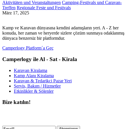
Aktivitäten und Veranstaltungen
Camping-Festivals und Caravan-
Treffen
Regionale Feste und Festivals
März 17, 2025
Kamp ve Karavan dünyasına kendini adamışların yeri. A - Z her
konuda, her zaman ve heryerde sizlere çözüm sunmaya odaklanmış
dünyaca benzersiz bir platformdur.
Camperlogy Platform´a Geç
Camperlogy ile Al - Sat - Kirala
Karavan Kiralama
Kamp Alanı Kiralama
Karavan & Tedarikçi Pazar Yeri
Servis, Bakım / Hizmetler
Etkinlikler & Şölenler
Bize katılın!
Bültenimize ücretsiz abone olun ve en son haberlerimizi, podcast’lerimizi vb.
asla kaçırmayın.