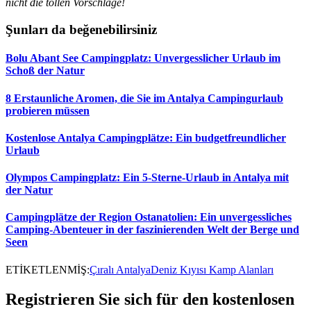
nicht die tollen Vorschläge!
Şunları da beğenebilirsiniz
Bolu Abant See Campingplatz: Unvergesslicher Urlaub im
Schoß der Natur
8 Erstaunliche Aromen, die Sie im Antalya Campingurlaub
probieren müssen
Kostenlose Antalya Campingplätze: Ein budgetfreundlicher
Urlaub
Olympos Campingplatz: Ein 5-Sterne-Urlaub in Antalya mit
der Natur
Campingplätze der Region Ostanatolien: Ein unvergessliches
Camping-Abenteuer in der faszinierenden Welt der Berge und
Seen
ETİKETLENMİŞ:
Çıralı Antalya
Deniz Kıyısı Kamp Alanları
Registrieren Sie sich für den kostenlosen