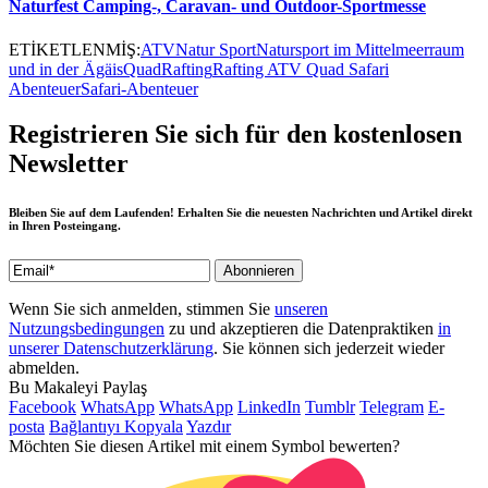
Naturfest Camping-, Caravan- und Outdoor-Sportmesse
ETİKETLENMİŞ:
ATV
Natur Sport
Natursport im Mittelmeerraum
und in der Ägäis
Quad
Rafting
Rafting ATV Quad Safari
Abenteuer
Safari-Abenteuer
Registrieren Sie sich für den kostenlosen
Newsletter
Bleiben Sie auf dem Laufenden! Erhalten Sie die neuesten Nachrichten und Artikel direkt
in Ihren Posteingang.
Wenn Sie sich anmelden, stimmen Sie
unseren
Nutzungsbedingungen
zu und akzeptieren die Datenpraktiken
in
unserer Datenschutzerklärung
. Sie können sich jederzeit wieder
abmelden.
Bu Makaleyi Paylaş
Facebook
WhatsApp
WhatsApp
LinkedIn
Tumblr
Telegram
E-
posta
Bağlantıyı Kopyala
Yazdır
Möchten Sie diesen Artikel mit einem Symbol bewerten?