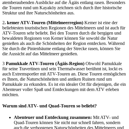
atemberaubenden Ausblicke auf die Ägäis entlang rasen. Besonders
die Touren rund um Kayaköy zeichnen sich durch ihre historische
Struktur und ihre Naturschönheiten aus.
2
. kemer ATV-Touren (Mittelmeerregion)
Kemer ist eine der
beliebtesten touristischen Regionen des Mittelmeers und ist auch für
ATV-Touren sehr beliebt. Bei den Touren durch die bergigen und
bewaldeten Regionen von Kemer können Sie sowohl die Natur
genießen als auch die Schönheiten der Region entdecken. Während
Sie durch die Pinienbäume entlang der Strecke rasen, können Sie
die Aussicht auf das Mittelmeer genießen.
3
Pamukkale ATV-Touren (Ägäis-Region)
Obwohl Pamukkale
für seine Travertinen und sein Thermalwasser berühmt ist, lockt es
auch Extremsportler mit ATV-Touren an. Diese Touren ermöglichen
es Ihnen, die Naturschönheiten und antiken Ruinen rund um
Pamukkale zu erkunden. Es ist ein idealer Ort für diejenigen, die ein
Abenteuer voller Spaß und Entdeckungen mit dem ATV erleben
möchten.
Warum sind ATV- und Quad-Touren so beliebt?
Abenteuer und Entdeckung zusammen:
Mit ATV- und
Quad-Touren können Sie nicht nur schnell fahren, sondern
auch die verborgenen Naturschönheiten des Mittelmeers und