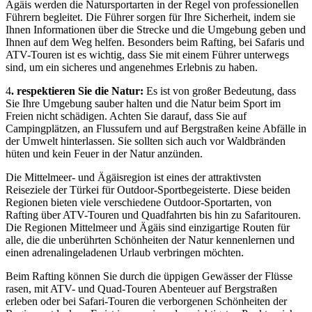
Ägäis werden die Natursportarten in der Regel von professionellen
Führern begleitet. Die Führer sorgen für Ihre Sicherheit, indem sie
Ihnen Informationen über die Strecke und die Umgebung geben und
Ihnen auf dem Weg helfen. Besonders beim Rafting, bei Safaris und
ATV-Touren ist es wichtig, dass Sie mit einem Führer unterwegs
sind, um ein sicheres und angenehmes Erlebnis zu haben.
4
. respektieren Sie die Natur:
Es ist von großer Bedeutung, dass
Sie Ihre Umgebung sauber halten und die Natur beim Sport im
Freien nicht schädigen. Achten Sie darauf, dass Sie auf
Campingplätzen, an Flussufern und auf Bergstraßen keine Abfälle in
der Umwelt hinterlassen. Sie sollten sich auch vor Waldbränden
hüten und kein Feuer in der Natur anzünden.
Die Mittelmeer- und Ägäisregion ist eines der attraktivsten
Reiseziele der Türkei für Outdoor-Sportbegeisterte. Diese beiden
Regionen bieten viele verschiedene Outdoor-Sportarten, von
Rafting über ATV-Touren und Quadfahrten bis hin zu Safaritouren.
Die Regionen Mittelmeer und Ägäis sind einzigartige Routen für
alle, die die unberührten Schönheiten der Natur kennenlernen und
einen adrenalingeladenen Urlaub verbringen möchten.
Beim Rafting können Sie durch die üppigen Gewässer der Flüsse
rasen, mit ATV- und Quad-Touren Abenteuer auf Bergstraßen
erleben oder bei Safari-Touren die verborgenen Schönheiten der