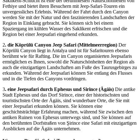
Saklikent-Schlucht ist eine der berühmtesten Naturschönheiten von
Fethiye und bietet ihren Besuchern mit Jeep-Safari-Touren ein
unvergessliches Erlebnis. Während der Fahrt durch den Canyon
werden Sie mit der Natur und den faszinierenden Landschaften der
Region in Einklang gebracht. Sie können sich bei einem
Spaziergang im kühlen Wasser des Saklikent erfrischen und die
Region bei einer Jeepsafari eingehend erkunden.
2
. die Köprülü Canyon Jeep Safari (Mittelmeerregion)
Der
Köprülü Canyon liegt in Antalya und ist für Safaritouren ebenso
berühmt wie für Rafting. Die im Canyon organisierten Jeepsafaris
ermöglichen es Ihnen, sowohl die Naturschönheiten der Region als
auch die einzigartigen Landschaften am Fuße des Taurusgebirges zu
erkunden. Während der Jeepsafari können Sie entlang des Flusses
und in die Tiefen des Canyons vordringen.
3
. eine Jeepsafari durch Ephesus und Sirince (Ägäis)
Die antike
Stadt Ephesus und das Dorf Sirince, einer der historischsten und
touristischsten Orte der Ägäis, sind wunderbare Orte, die Sie mit
einer Jeepsafari erkunden können. Sie können eine
geschichtsträchtige Erfahrung machen, während Sie zwischen den
antiken Ruinen von Ephesus unterwegs sind, und Sie können auf
den berühmten Dorfstraßen von Şirince eine Safari mit einzigartigen
Ausblicken auf die Ägäis unternehmen.