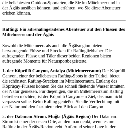
die beliebtesten Outdoor-Sportarten, die Sie im Mittelmeer und in
der Ägäis ausüben können, und erfahren, wo Sie diese Abenteuer
erleben können.
Rafting: Ein adrenalingeladenes Abenteuer auf den Flüssen des
Mittelmeers und der Ägäis
Sowohl die Mittelmeer- als auch die Ägäisregion bieten
hervorragende Flüsse und Strecken für Raftingliebhaber. Die
aufregenden Flüsse und Täler dieser beiden Regionen bieten
aufregende Momente für Natursportbegeisterte.
1
. der Köprülü Canyon, Antalya (Mittelmeerraum)
Der Köprülü
Canyon, einer der beliebtesten Rafting-Spots in der Türkei, bietet
die schönsten Rafting-Strecken im Mittelmeerraum. Entlang des
Köprüçay-Flusses können Sie das schnell fließende Wasser inmitten
der Natur genießen. Für diejenigen, die im Mittelmeerraum Rafting
betreiben möchten, ist der Köprülü Canyon ein Ziel, das man nicht
verpassen sollte. Beim Rafting genießen Sie die Verflechtung mit
der Natur und den faszinierenden Blick auf den Canyon.
2
. der Dalaman-Strom, Muğla (Ägäis-Region)
Der Dalaman-
Strom ist einer der ersten Orte, an den man denkt, wenn es um
Rafting in der Ägäis-Region geht. Aufgrund seiner Lage in der