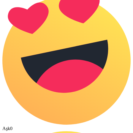
Aşk
0