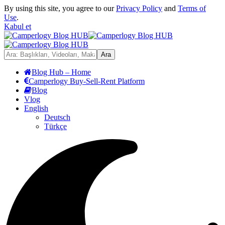
By using this site, you agree to our
Privacy Policy
and
Terms of
Use
.
Kabul et
Blog Hub – Home
Camperlogy Buy-Sell-Rent Platform
Blog
Vlog
English
Deutsch
Türkçe