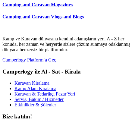
Camping and Caravan Magazines
Camping and Caravan Vlogs and Blogs
Kamp ve Karavan dünyasına kendini adamışların yeri. A - Z her
konuda, her zaman ve heryerde sizlere çözüm sunmaya odaklanmış
dünyaca benzersiz bir platformdur.
Camperlogy Platform´a Geç
Camperlogy ile Al - Sat - Kirala
Karavan Kiralama
Kamp Alanı Kiralama
Karavan & Tedarikçi Pazar Yeri
Servis, Bakım / Hizmetler
Etkinlikler & Şölenler
Bize katılın!
Bültenimize ücretsiz abone olun ve en son haberlerimizi, podcast’lerimizi vb.
asla kaçırmayın.