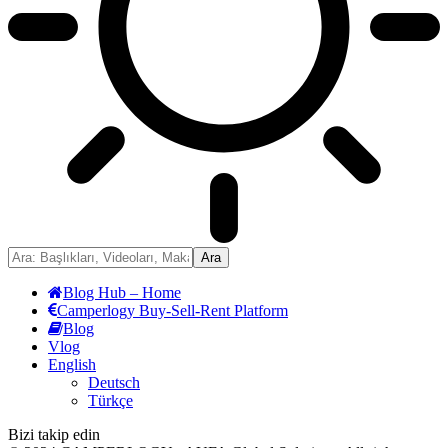
Blog Hub – Home
Camperlogy Buy-Sell-Rent Platform
Blog
Vlog
English
Deutsch
Türkçe
Bizi takip edin