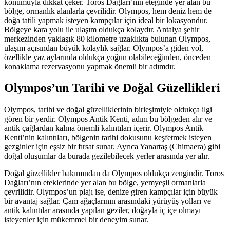
konumuyla dikkat çeker. Toros Dağları’nın eteğinde yer alan bu
bölge, ormanlık alanlarla çevrilidir. Olympos, hem deniz hem de
doğa tatili yapmak isteyen kampçılar için ideal bir lokasyondur.
Bölgeye kara yolu ile ulaşım oldukça kolaydır. Antalya şehir
merkezinden yaklaşık 80 kilometre uzaklıkta bulunan Olympos,
ulaşım açısından büyük kolaylık sağlar. Olympos’a giden yol,
özellikle yaz aylarında oldukça yoğun olabileceğinden, önceden
konaklama rezervasyonu yapmak önemli bir adımdır.
Olympos’un Tarihi ve Doğal Güzellikleri
Olympos, tarihi ve doğal güzelliklerinin birleşimiyle oldukça ilgi
gören bir yerdir. Olympos Antik Kenti, adını bu bölgeden alır ve
antik çağlardan kalma önemli kalıntıları içerir. Olympos Antik
Kenti’nin kalıntıları, bölgenin tarihi dokusunu keşfetmek isteyen
gezginler için eşsiz bir fırsat sunar. Ayrıca Yanartaş (Chimaera) gibi
doğal oluşumlar da burada gezilebilecek yerler arasında yer alır.
Doğal güzellikler bakımından da Olympos oldukça zengindir. Toros
Dağları’nın eteklerinde yer alan bu bölge, yemyeşil ormanlarla
çevrilidir. Olympos’un plajı ise, denize giren kampçılar için büyük
bir avantaj sağlar. Çam ağaçlarının arasındaki yürüyüş yolları ve
antik kalıntılar arasında yapılan geziler, doğayla iç içe olmayı
isteyenler için mükemmel bir deneyim sunar.