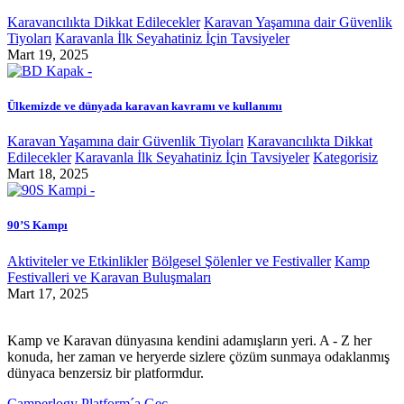
Karavancılıkta Dikkat Edilecekler
Karavan Yaşamına dair Güvenlik
Tiyoları
Karavanla İlk Seyahatiniz İçin Tavsiyeler
Mart 19, 2025
Ülkemizde ve dünyada karavan kavramı ve kullanımı
Karavan Yaşamına dair Güvenlik Tiyoları
Karavancılıkta Dikkat
Edilecekler
Karavanla İlk Seyahatiniz İçin Tavsiyeler
Kategorisiz
Mart 18, 2025
90’S Kampı
Aktiviteler ve Etkinlikler
Bölgesel Şölenler ve Festivaller
Kamp
Festivalleri ve Karavan Buluşmaları
Mart 17, 2025
Kamp ve Karavan dünyasına kendini adamışların yeri. A - Z her
konuda, her zaman ve heryerde sizlere çözüm sunmaya odaklanmış
dünyaca benzersiz bir platformdur.
Camperlogy Platform´a Geç