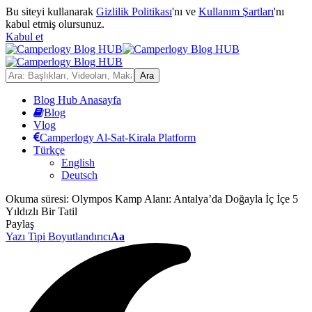
Bu siteyi kullanarak
Gizlilik Politikası
'nı ve
Kullanım Şartları
'nı
kabul etmiş olursunuz.
Kabul et
Blog Hub Anasayfa
Blog
Vlog
Camperlogy Al-Sat-Kirala Platform
Türkçe
English
Deutsch
Okuma süresi:
Olympos Kamp Alanı: Antalya’da Doğayla İç İçe 5
Yıldızlı Bir Tatil
Paylaş
Yazı Tipi Boyutlandırıcı
Aa