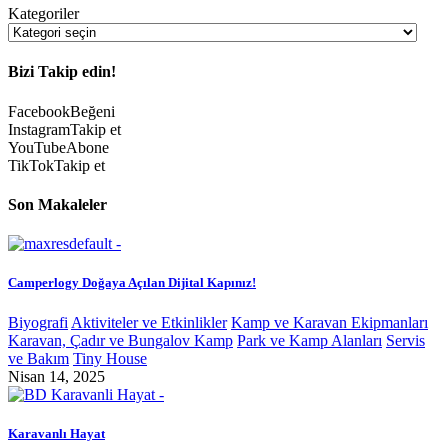
Kategoriler
Bizi Takip edin!
Facebook
Beğeni
Instagram
Takip et
YouTube
Abone
TikTok
Takip et
Son Makaleler
Camperlogy Doğaya Açılan Dijital Kapınız!
Biyografi
Aktiviteler ve Etkinlikler
Kamp ve Karavan Ekipmanları
Karavan, Çadır ve Bungalov Kamp
Park ve Kamp Alanları
Servis
ve Bakım
Tiny House
Nisan 14, 2025
Karavanlı Hayat