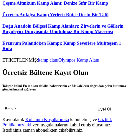
Çeşme Altınkum Kamp Alanı: Denize Sıfır Bir Kamp
Ücretsiz Antalya Kamp Yerleri: Bütçe Dostu Bir Tatil
Doğu Anadolu Bölgesi Kamp Alanları: Zirvelerin ve Göllerin
Büyüleyici Dünyasında Unutulmaz Bir Kamp Macerası
Erzurum Palandöken Kampı: Kamp Severlere Muhteşem 1
Rota
ETİKETLENMİŞ:
kamp alanı
Olympos Kamp Alanı
Ücretsiz Bültene Kayıt Olun
Takipte kalın! En son son dakika haberlerinin ve Makalelerin doğrudan gelen kutunuza
gönderilmesini sağlayın.
Kaydolarak
Kullanım Koşullarımızı
kabul etmiş ve
Gizlilik
Politikamızdaki
veri uygulamalarını kabul etmiş olursunuz.
İstediğiniz zaman abonelikten çıkabilirsiniz.