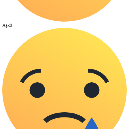
Aşk
0