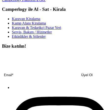
Camperlogy ile Al - Sat - Kirala
Karavan Kiralama
Kamp Alanı Kiralama
Karavan & Tedarikçi Pazar Yeri
Servis, Bakım / Hizmetler
Etkinlikler & Şölenler
Bize katılın!
Bültenimize ücretsiz abone olun ve en son haberlerimizi, podcast’lerimizi vb.
asla kaçırmayın.